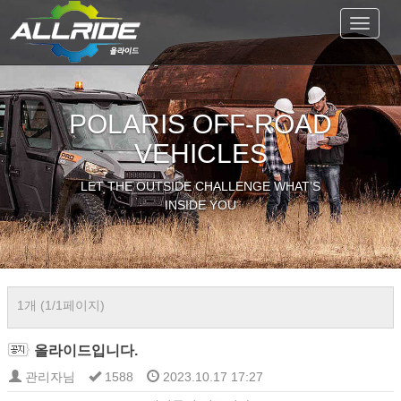
Toggle
navigat
POLARIS OFF-ROAD
VEHICLES
LET THE OUTSIDE CHALLENGE WHAT’S
INSIDE YOU
1개 (1/1페이지)
올라이드입니다.
관리자님
1588
2023.10.17 17:27